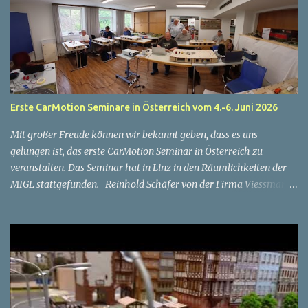
Erste CarMotion Seminare in Österreich vom 4.-6. Juni 2026
Mit großer Freude können wir bekannt geben, dass es uns
gelungen ist, das erste CarMotion Seminar in Österreich zu
veranstalten. Das Seminar hat in Linz in den Räumlichkeiten der
MIGL stattgefunden. Reinhold Schäfer von der Firma Viessmann
war unser Referent. Termine und Inhalte: Donnerstag, 4. Juni
2026 (Fronleichnam) Grundlagen: Aufbau und Grundfunktionen
der Fahrzeuge, Hinweise zur Planung der Straßen, Funktionen
und Positionierung der Dauermagnete, Einsatz der Fernbedienung,
Individuelles Konfigurieren von Fahrzeugen in der CarManager
Software, Spielerisches Erarbeiten der Grundkenntnisse Freitag, 5.
Juni 2026: Fortgeschrittene 1: IR-Mini und Steuerung durch DCC-